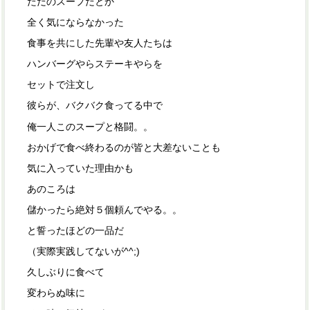
ただのスープだとか
全く気にならなかった
食事を共にした先輩や友人たちは
ハンバーグやらステーキやらを
セットで注文し
彼らが、バクバク食ってる中で
俺一人このスープと格闘。。
おかげで食べ終わるのが皆と大差ないことも
気に入っていた理由かも
あのころは
儲かったら絶対５個頼んでやる。。
と誓ったほどの一品だ
（実際実践してないが^^;)
久しぶりに食べて
変わらぬ味に