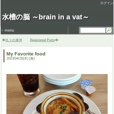
ログイン
水槽の脳 ～brain in a vat～
menu
最近の記事
最近のコメント
タグ
損得勘定
地獄の行軍
earworm
休日飲み
3代目クラウン
謹賀新年 system admin
健康・病気 (106)
仕事 (35)
職場 (21)
意見 (9)
食 (59)
時事 (37)
交通 (14)
地域 (62)
映画 (23)
音楽 (35)
趣味 (36)
書籍 (4)
宇宙 (8)
家族 (45)
文化 (69)
その他 (20)
デザイン (8)
流行 (7)
住 (6)
レトロ (27)
技術 (22)
言葉 (9)
季節 (19)
行事 (20)
生活 (39)
天気・気象 (12)
酒 (14)
精神 (46)
自然 (8)
モノ・道具 (8)
歴史 (15)
政治 (4)
旅行 (31)
文学 (1)
植物 (3)
スポーツ (6)
思い出 (2)
久々の来沖
Registered Ports
My Favorite food
2023
/
04
/
20
(木)
食