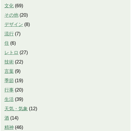
文化
(
69
)
その他
(
20
)
デザイン
(
8
)
流行
(
7
)
住
(
6
)
レトロ
(
27
)
技術
(
22
)
言葉
(
9
)
季節
(
19
)
行事
(
20
)
生活
(
39
)
天気・気象
(
12
)
酒
(
14
)
精神
(
46
)