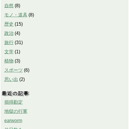
自然
(
8
)
モノ・道具
(
8
)
歴史
(
15
)
政治
(
4
)
旅行
(
31
)
文学
(
1
)
植物
(
3
)
スポーツ
(
6
)
思い出
(
2
)
最近の記事
損得勘定
地獄の行軍
earworm