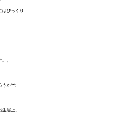
にはびっくり
す。。
うか^^;
出生届上」