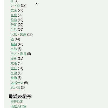
住
(
6
)
レトロ
(
27
)
技術
(
22
)
言葉
(
9
)
季節
(
19
)
行事
(
20
)
生活
(
39
)
天気・気象
(
12
)
酒
(
14
)
精神
(
46
)
自然
(
8
)
モノ・道具
(
8
)
歴史
(
15
)
政治
(
4
)
旅行
(
31
)
文学
(
1
)
植物
(
3
)
スポーツ
(
6
)
思い出
(
2
)
最近の記事
損得勘定
地獄の行軍