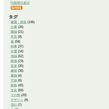
印刷用の表示
タグ
健康・病気
(
106
)
仕事
(
35
)
職場
(
21
)
意見
(
9
)
食
(
59
)
時事
(
37
)
交通
(
14
)
地域
(
62
)
映画
(
23
)
音楽
(
35
)
趣味
(
36
)
書籍
(
4
)
宇宙
(
8
)
家族
(
45
)
文化
(
69
)
その他
(
20
)
デザイン
(
8
)
流行
(
7
)