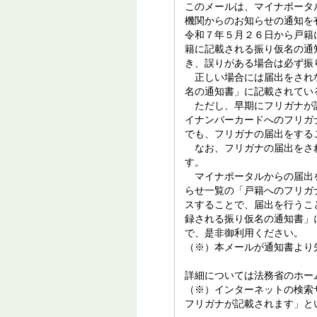
このメールは、マイナポータ
機関からのお知らせの通知を
令和７年５月２６日から戸籍
籍に記載される振り仮名の通
き、誤りがある場合は必ず振
正しい場合には届出をされな
名の通知書」に記載されてい
ただし、早期にフリガナが記
イナンバーカードへのフリガ
でも、フリガナの届出をする
なお、フリガナの届出をされ
す。
マイナポータルからの届出を
らせ一覧の「戸籍へのフリガ
スすることで、届出を行うこ
録される振り仮名の通知書」
で、是非御利用ください。
（※）本メールが通知書より
詳細については法務省のホー
（※）インターネットの検索
フリガナが記載されます」と