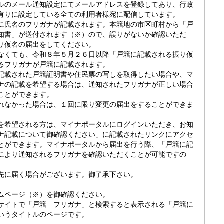
ルのメール通知設定にてメールアドレスを登録してあり、行政
有りに設定している全ての利用者様宛に配信しています。
に氏名のフリガナが記載されます。本籍地の市区町村から「戸
知書」が送付されます（※）ので、誤りがないか確認いただ
り仮名の届出をしてください。
くても、令和８年５月２６日以降「戸籍に記載される振り仮
るフリガナが戸籍に記載されます。
載された戸籍証明書や住民票の写しを取得したい場合や、マ
ナの記載を希望する場合は、通知されたフリガナが正しい場合
ことができます。
なかった場合は、１回に限り変更の届出をすることができま
希望される方は、マイナポータルにログインいただき、お知
ナ記載について御確認ください」に記載されたリンクにアクセ
とができます。マイナポータルから届出を行う際、「戸籍に記
により通知されるフリガナを確認いただくことが可能ですの
先に届く場合がございます。御了承下さい。
ムページ（※）を御確認ください。
サイトで「戸籍 フリガナ」と検索すると表示される「戸籍に
いうタイトルのページです。