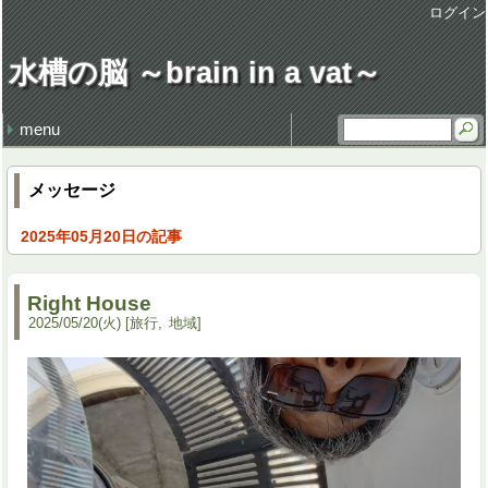
ログイン
水槽の脳 ～brain in a vat～
menu
最近の記事
最近のコメント
タグ
損得勘定
地獄の行軍
earworm
休日飲み
3代目クラウン
謹賀新年 system admin
健康・病気 (106)
仕事 (35)
職場 (21)
意見 (9)
食 (59)
時事 (37)
交通 (14)
地域 (62)
映画 (23)
音楽 (35)
趣味 (36)
書籍 (4)
宇宙 (8)
家族 (45)
文化 (69)
その他 (20)
デザイン (8)
流行 (7)
住 (6)
レトロ (27)
技術 (22)
言葉 (9)
季節 (19)
行事 (20)
生活 (39)
天気・気象 (12)
酒 (14)
精神 (46)
自然 (8)
モノ・道具 (8)
歴史 (15)
政治 (4)
旅行 (31)
文学 (1)
植物 (3)
スポーツ (6)
思い出 (2)
メッセージ
2025年05月20日の記事
Right House
2025
/
05
/
20
(火)
旅行
地域