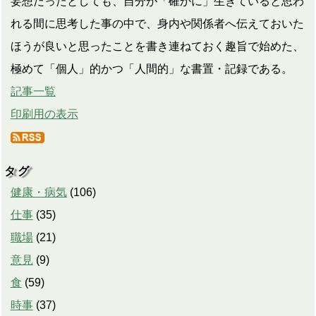
妄想だったとしても、自分が「確かに」生きていると思わ
れる間に思考した事の中で、身内や関係者へ伝えておいた
ほうが良いと思ったことを書き連ねておく趣旨で始めた、
極めて「個人」的かつ「人間的」な書置・記録である。
記事一覧
印刷用の表示
タグ
健康・病気
(
106
)
仕事
(
35
)
職場
(
21
)
意見
(
9
)
食
(
59
)
時事
(
37
)