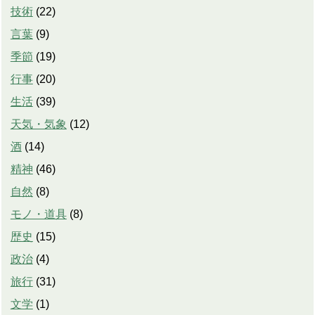
技術
(
22
)
言葉
(
9
)
季節
(
19
)
行事
(
20
)
生活
(
39
)
天気・気象
(
12
)
酒
(
14
)
精神
(
46
)
自然
(
8
)
モノ・道具
(
8
)
歴史
(
15
)
政治
(
4
)
旅行
(
31
)
文学
(
1
)