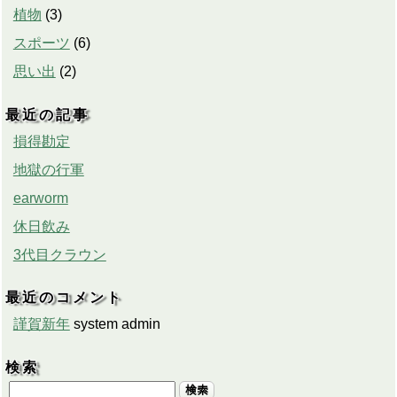
植物
(
3
)
スポーツ
(
6
)
思い出
(
2
)
最近の記事
損得勘定
地獄の行軍
earworm
休日飲み
3代目クラウン
最近のコメント
謹賀新年
system admin
検索
検索