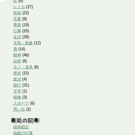
住
(
6
)
レトロ
(
27
)
技術
(
22
)
言葉
(
9
)
季節
(
19
)
行事
(
20
)
生活
(
39
)
天気・気象
(
12
)
酒
(
14
)
精神
(
46
)
自然
(
8
)
モノ・道具
(
8
)
歴史
(
15
)
政治
(
4
)
旅行
(
31
)
文学
(
1
)
植物
(
3
)
スポーツ
(
6
)
思い出
(
2
)
最近の記事
損得勘定
地獄の行軍