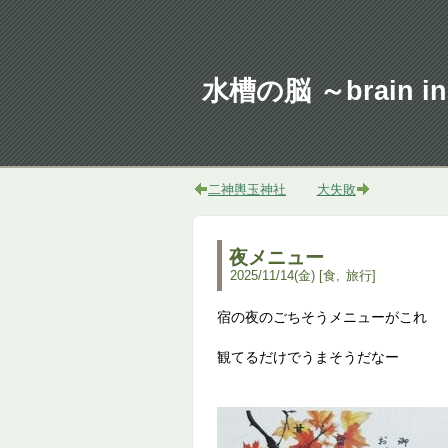
水槽の脳 ～brain in 
二神輿玉神社
大失敗
夜メニュー
2025
/
11
/
14
(金)
食
旅行
宿の夜のごちそうメニューがこれ
観てるだけでうまそうだなー