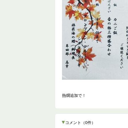
熱燗追加で！
コメント
（
0
件）