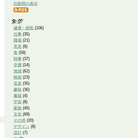
印刷用の表示
タグ
健康・病気
(
106
)
仕事
(
35
)
職場
(
21
)
意見
(
9
)
食
(
59
)
時事
(
37
)
交通
(
14
)
地域
(
62
)
映画
(
23
)
音楽
(
35
)
趣味
(
36
)
書籍
(
4
)
宇宙
(
8
)
家族
(
45
)
文化
(
69
)
その他
(
20
)
デザイン
(
8
)
流行
(
7
)