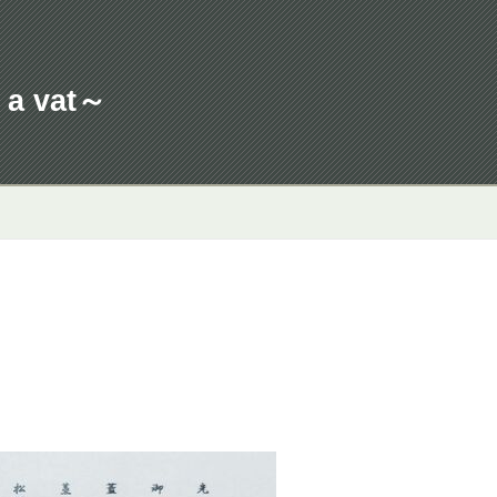
a vat～