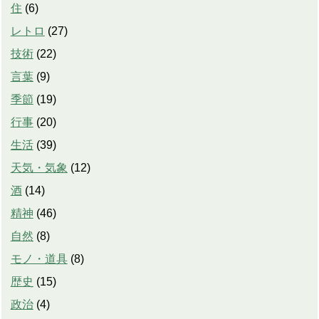
住
(
6
)
レトロ
(
27
)
技術
(
22
)
言葉
(
9
)
季節
(
19
)
行事
(
20
)
生活
(
39
)
天気・気象
(
12
)
酒
(
14
)
精神
(
46
)
自然
(
8
)
モノ・道具
(
8
)
歴史
(
15
)
政治
(
4
)