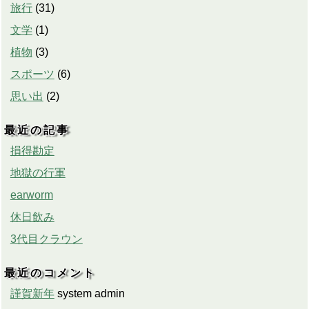
旅行
(
31
)
文学
(
1
)
植物
(
3
)
スポーツ
(
6
)
思い出
(
2
)
最近の記事
損得勘定
地獄の行軍
earworm
休日飲み
3代目クラウン
最近のコメント
謹賀新年
system admin