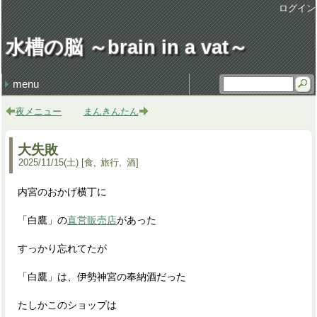
ログイン
水槽の脳 ～brain in a vat～
menu
最近の記事
最近のコメント
タグ
損得勘定
地獄の行軍
earworm
休日飲み
3代目クラウン
謹賀新年 system admin
健康・病気 (106)
仕事 (35)
職場 (21)
意見 (9)
食 (59)
時事 (37)
交通 (14)
地域 (62)
映画 (23)
音楽 (35)
趣味 (36)
書籍 (4)
宇宙 (8)
家族 (45)
文化 (69)
その他 (20)
デザイン (8)
流行 (7)
住 (6)
レトロ (27)
技術 (22)
言葉 (9)
季節 (19)
行事 (20)
生活 (39)
天気・気象 (12)
酒 (14)
精神 (46)
自然 (8)
モノ・道具 (8)
歴史 (15)
政治 (4)
旅行 (31)
文学 (1)
植物 (3)
スポーツ (6)
思い出 (2)
夜メニュー
まんきんたん
大失敗
2025
/
11
/
15
(土)
食
旅行
酒
内宮のおかげ横丁に
「白鷹」の
直営販売店
があった
すっかり忘れてたが
「白鷹」は、伊勢神宮の奉納酒だった
たしかこのショップは