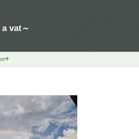
a vat～
ent