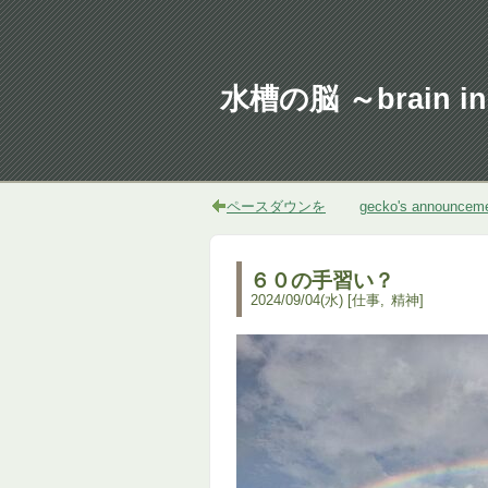
水槽の脳 ～brain in 
ペースダウンを
gecko's announcem
６０の手習い？
2024
/
09
/
04
(水)
仕事
精神