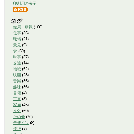
印刷用の表示
タグ
健康・病気
(
106
)
仕事
(
35
)
職場
(
21
)
意見
(
9
)
食
(
59
)
時事
(
37
)
交通
(
14
)
地域
(
62
)
映画
(
23
)
音楽
(
35
)
趣味
(
36
)
書籍
(
4
)
宇宙
(
8
)
家族
(
45
)
文化
(
69
)
その他
(
20
)
デザイン
(
8
)
流行
(
7
)