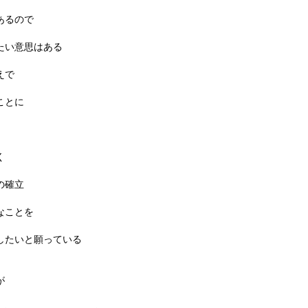
あるので
たい意思はある
えで
ことに
く
の確立
なことを
したいと願っている
が