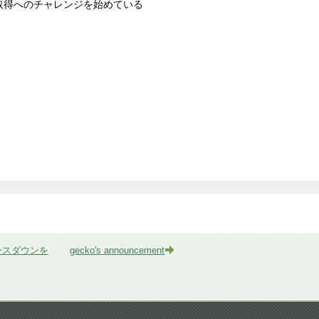
取得へのチャレンジを始めている
。
ースダウンを
gecko's announcement