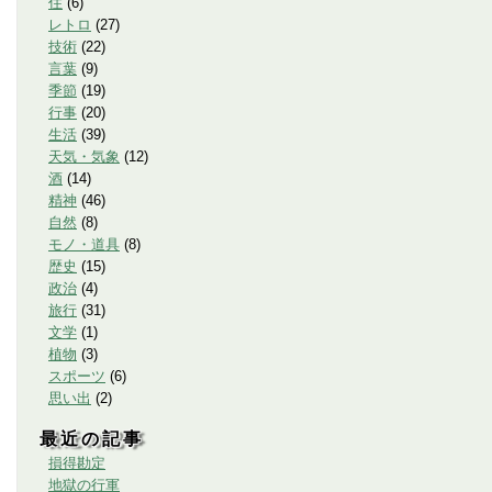
住
(
6
)
レトロ
(
27
)
技術
(
22
)
言葉
(
9
)
季節
(
19
)
行事
(
20
)
生活
(
39
)
天気・気象
(
12
)
酒
(
14
)
精神
(
46
)
自然
(
8
)
モノ・道具
(
8
)
歴史
(
15
)
政治
(
4
)
旅行
(
31
)
文学
(
1
)
植物
(
3
)
スポーツ
(
6
)
思い出
(
2
)
最近の記事
損得勘定
地獄の行軍