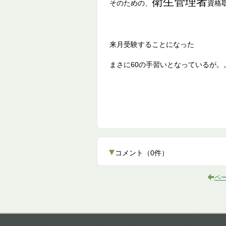
衛生管理者
そのための、
資格
来月受験することになった
まさに60の手習いとなっているが。
コメント
（
0
件）
ペ