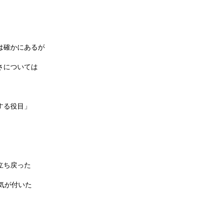
は確かにあるが
さについては
する役目」
立ち戻った
気が付いた
。