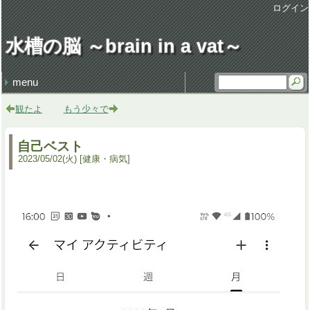
ログイン
水槽の脳 ～brain in a vat～
menu
最近の記事
最近のコメント
タグ
損得勘定
地獄の行軍
earworm
休日飲み
3代目クラウン
謹賀新年 system admin
健康・病気 (106)
仕事 (35)
職場 (21)
意見 (9)
食 (59)
時事 (37)
交通 (14)
地域 (62)
映画 (23)
音楽 (35)
趣味 (36)
書籍 (4)
宇宙 (8)
家族 (45)
文化 (69)
その他 (20)
デザイン (8)
流行 (7)
住 (6)
レトロ (27)
技術 (22)
言葉 (9)
季節 (19)
行事 (20)
生活 (39)
天気・気象 (12)
酒 (14)
精神 (46)
自然 (8)
モノ・道具 (8)
歴史 (15)
政治 (4)
旅行 (31)
文学 (1)
植物 (3)
スポーツ (6)
思い出 (2)
観たよ
もう少々で
自己ベスト
2023
/
05
/
02
(火)
健康・病気