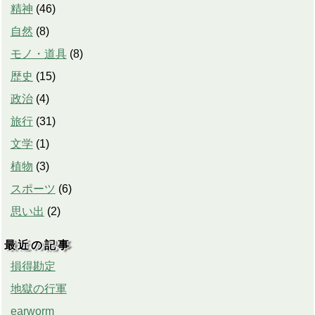
精神
(
46
)
自然
(
8
)
モノ・道具
(
8
)
歴史
(
15
)
政治
(
4
)
旅行
(
31
)
文学
(
1
)
植物
(
3
)
スポーツ
(
6
)
思い出
(
2
)
最近の記事
損得勘定
地獄の行軍
earworm