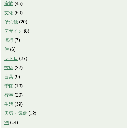
家族
(
45
)
文化
(
69
)
その他
(
20
)
デザイン
(
8
)
流行
(
7
)
住
(
6
)
レトロ
(
27
)
技術
(
22
)
言葉
(
9
)
季節
(
19
)
行事
(
20
)
生活
(
39
)
天気・気象
(
12
)
酒
(
14
)