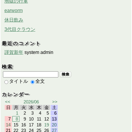
地獄の行軍
earworm
休日飲み
3代目クラウン
最近のコメント
謹賀新年
system admin
検索
検索
タイトル
全文
カレンダー
<<
2026/06
>>
日
月
火
水
木
金
土
1
2
3
4
5
6
7
8
9
10
11
12
13
14
15
16
17
18
19
20
21
22
23
24
25
26
27