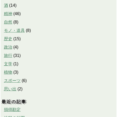
酒
(
14
)
精神
(
46
)
自然
(
8
)
モノ・道具
(
8
)
歴史
(
15
)
政治
(
4
)
旅行
(
31
)
文学
(
1
)
植物
(
3
)
スポーツ
(
6
)
思い出
(
2
)
最近の記事
損得勘定