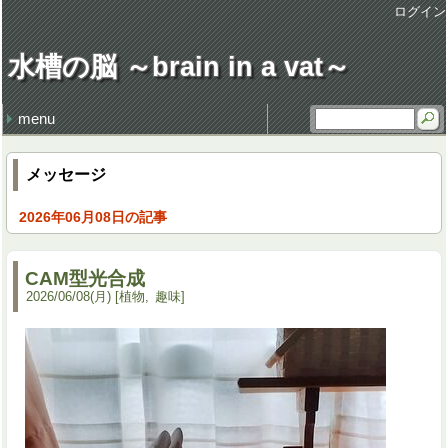
ログイン
水槽の脳 ～brain in a vat～
menu
最近の記事
最近のコメント
タグ
損得勘定
地獄の行軍
earworm
休日飲み
3代目クラウン
謹賀新年 system admin
健康・病気 (106)
仕事 (35)
職場 (21)
意見 (9)
食 (59)
時事 (37)
交通 (14)
地域 (62)
映画 (23)
音楽 (35)
趣味 (36)
書籍 (4)
宇宙 (8)
家族 (45)
文化 (69)
その他 (20)
デザイン (8)
流行 (7)
住 (6)
レトロ (27)
技術 (22)
言葉 (9)
季節 (19)
行事 (20)
生活 (39)
天気・気象 (12)
酒 (14)
精神 (46)
自然 (8)
モノ・道具 (8)
歴史 (15)
政治 (4)
旅行 (31)
文学 (1)
植物 (3)
スポーツ (6)
思い出 (2)
メッセージ
2026年06月08日の記事
CAM型光合成
2026
/
06
/
08
(月)
植物
趣味