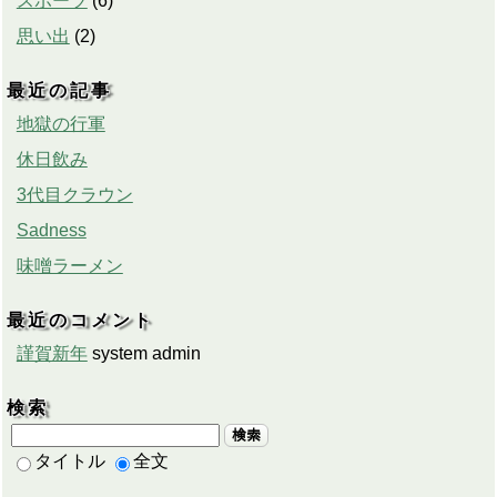
スポーツ
(
6
)
思い出
(
2
)
最近の記事
地獄の行軍
休日飲み
3代目クラウン
Sadness
味噌ラーメン
最近のコメント
謹賀新年
system admin
検索
検索
タイトル
全文