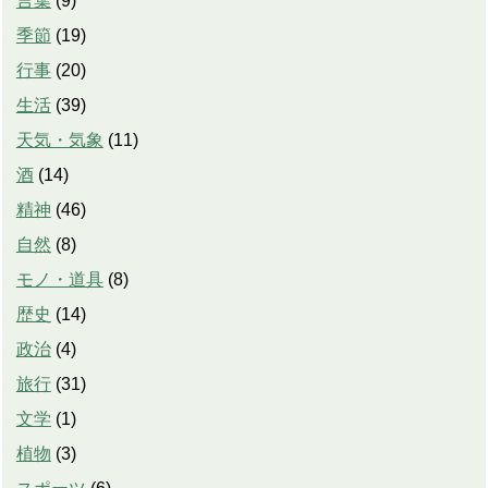
言葉
(
9
)
季節
(
19
)
行事
(
20
)
生活
(
39
)
天気・気象
(
11
)
酒
(
14
)
精神
(
46
)
自然
(
8
)
モノ・道具
(
8
)
歴史
(
14
)
政治
(
4
)
旅行
(
31
)
文学
(
1
)
植物
(
3
)