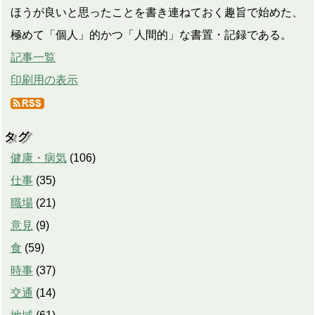
ほうが良いと思ったことを書き連ねておく趣旨で始めた、
極めて「個人」的かつ「人間的」な書置・記録である。
記事一覧
印刷用の表示
タグ
健康・病気
(
106
)
仕事
(
35
)
職場
(
21
)
意見
(
9
)
食
(
59
)
時事
(
37
)
交通
(
14
)