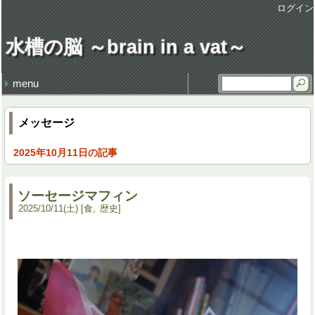
ログイン
水槽の脳 ～brain in a vat～
menu
最近の記事
最近のコメント
タグ
地獄の行軍
休日飲み
3代目クラウン
Sadness
味噌ラーメン
謹賀新年 system admin
健康・病気 (106)
仕事 (35)
職場 (21)
意見 (9)
食 (59)
時事 (37)
交通 (14)
地域 (61)
映画 (23)
音楽 (34)
趣味 (36)
書籍 (4)
宇宙 (8)
家族 (45)
文化 (69)
その他 (20)
デザイン (8)
流行 (7)
住 (6)
レトロ (27)
技術 (22)
言葉 (9)
季節 (19)
行事 (20)
生活 (39)
天気・気象 (11)
酒 (14)
精神 (46)
自然 (8)
モノ・道具 (8)
歴史 (14)
政治 (4)
旅行 (31)
文学 (1)
植物 (3)
スポーツ (6)
思い出 (2)
メッセージ
2025年10月11日の記事
ソーセージマフィン
2025
/
10
/
11
(土)
食
歴史