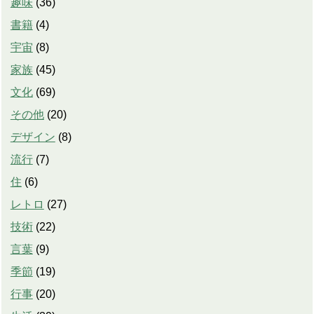
趣味
(
36
)
書籍
(
4
)
宇宙
(
8
)
家族
(
45
)
文化
(
69
)
その他
(
20
)
デザイン
(
8
)
流行
(
7
)
住
(
6
)
レトロ
(
27
)
技術
(
22
)
言葉
(
9
)
季節
(
19
)
行事
(
20
)