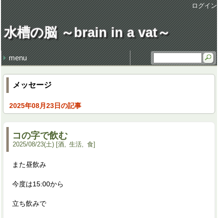
ログイン
水槽の脳 ～brain in a vat～
menu
最近の記事
最近のコメント
タグ
損得勘定
地獄の行軍
earworm
休日飲み
3代目クラウン
謹賀新年 system admin
健康・病気 (106)
仕事 (35)
職場 (21)
意見 (9)
食 (59)
時事 (37)
交通 (14)
地域 (62)
映画 (23)
音楽 (35)
趣味 (36)
書籍 (4)
宇宙 (8)
家族 (45)
文化 (69)
その他 (20)
デザイン (8)
流行 (7)
住 (6)
レトロ (27)
技術 (22)
言葉 (9)
季節 (19)
行事 (20)
生活 (39)
天気・気象 (12)
酒 (14)
精神 (46)
自然 (8)
モノ・道具 (8)
歴史 (15)
政治 (4)
旅行 (31)
文学 (1)
植物 (3)
スポーツ (6)
思い出 (2)
メッセージ
2025年08月23日の記事
コの字で飲む
2025
/
08
/
23
(土)
酒
生活
食
また昼飲み
今度は15:00から
立ち飲みで