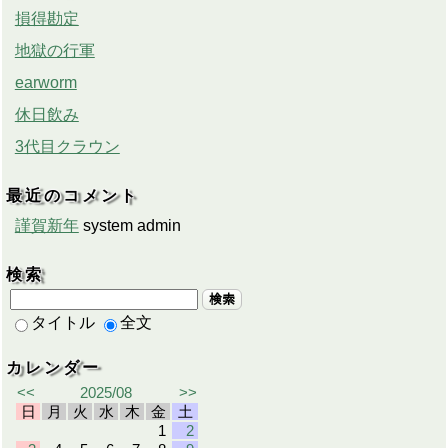
損得勘定
地獄の行軍
earworm
休日飲み
3代目クラウン
最近のコメント
謹賀新年
system admin
検索
検索
タイトル
全文
カレンダー
<<
2025/08
>>
日
月
火
水
木
金
土
1
2