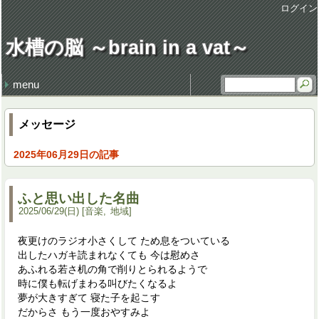
ログイン
水槽の脳 ～brain in a vat～
menu
最近の記事
最近のコメント
タグ
損得勘定
地獄の行軍
earworm
休日飲み
3代目クラウン
謹賀新年 system admin
健康・病気 (106)
仕事 (35)
職場 (21)
意見 (9)
食 (59)
時事 (37)
交通 (14)
地域 (62)
映画 (23)
音楽 (35)
趣味 (36)
書籍 (4)
宇宙 (8)
家族 (45)
文化 (69)
その他 (20)
デザイン (8)
流行 (7)
住 (6)
レトロ (27)
技術 (22)
言葉 (9)
季節 (19)
行事 (20)
生活 (39)
天気・気象 (12)
酒 (14)
精神 (46)
自然 (8)
モノ・道具 (8)
歴史 (15)
政治 (4)
旅行 (31)
文学 (1)
植物 (3)
スポーツ (6)
思い出 (2)
メッセージ
2025年06月29日の記事
ふと思い出した名曲
2025
/
06
/
29
(日)
音楽
地域
夜更けのラジオ小さくして ため息をついている
出したハガキ読まれなくても 今は慰めさ
あふれる若さ机の角で削りとられるようで
時に僕も転げまわる叫びたくなるよ
夢が大きすぎて 寝た子を起こす
だからさ もう一度おやすみよ