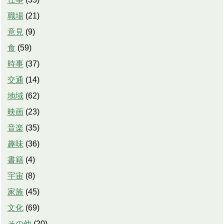
職場
(
21
)
意見
(
9
)
食
(
59
)
時事
(
37
)
交通
(
14
)
地域
(
62
)
映画
(
23
)
音楽
(
35
)
趣味
(
36
)
書籍
(
4
)
宇宙
(
8
)
家族
(
45
)
文化
(
69
)
その他
(
20
)