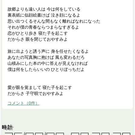
故郷よりも遠い人は 今は何をしている
裏表紙に似顔絵書けば 泣き顔になるよ
思い出つくるそんな間もなく離ればなれになった
それが僕の青春ならつまらなすぎるよ
恋がひとり歩き 寝た子を起こす
だからさ 眼を閉じておやすみよ
旅に出ようと誘う声に 身を任せたくなるよ
あなたの写真胸に抱けば 風も変わるだろ
山積みにした本の中に答えが見えなければ
僕は何をしたらいいの ひとりぼっちだよ
愛が眼を覚まして 寝た子を起こす
だからさ 子守唄でおやすみよ
コメント
（
0
件）
時計