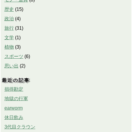
歴史
(
15
)
政治
(
4
)
旅行
(
31
)
文学
(
1
)
植物
(
3
)
スポーツ
(
6
)
思い出
(
2
)
最近の記事
損得勘定
地獄の行軍
earworm
休日飲み
3代目クラウン