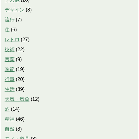
デザイン
(
8
)
流行
(
7
)
住
(
6
)
レトロ
(
27
)
技術
(
22
)
言葉
(
9
)
季節
(
19
)
行事
(
20
)
生活
(
39
)
天気・気象
(
12
)
酒
(
14
)
精神
(
46
)
自然
(
8
)
モノ・道具
(
8
)