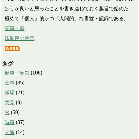
ほうが良いと思ったことを書き連ねておく趣旨で始めた、
極めて「個人」的かつ「人間的」な書置・記録である。
記事一覧
印刷用の表示
タグ
健康・病気
(
106
)
仕事
(
35
)
職場
(
21
)
意見
(
9
)
食
(
59
)
時事
(
37
)
交通
(
14
)