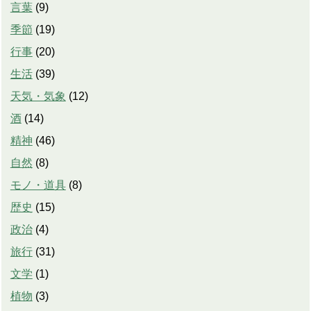
言葉
(
9
)
季節
(
19
)
行事
(
20
)
生活
(
39
)
天気・気象
(
12
)
酒
(
14
)
精神
(
46
)
自然
(
8
)
モノ・道具
(
8
)
歴史
(
15
)
政治
(
4
)
旅行
(
31
)
文学
(
1
)
植物
(
3
)