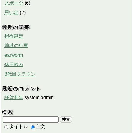
スポーツ
(
6
)
思い出
(
2
)
最近の記事
損得勘定
地獄の行軍
earworm
休日飲み
3代目クラウン
最近のコメント
謹賀新年
system admin
検索
検索
タイトル
全文