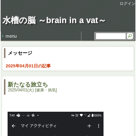
ログイン
水槽の脳 ～brain in a vat～
menu
最近の記事
最近のコメント
タグ
損得勘定
地獄の行軍
earworm
休日飲み
3代目クラウン
謹賀新年 system admin
健康・病気 (106)
仕事 (35)
職場 (21)
意見 (9)
食 (59)
時事 (37)
交通 (14)
地域 (62)
映画 (23)
音楽 (35)
趣味 (36)
書籍 (4)
宇宙 (8)
家族 (45)
文化 (69)
その他 (20)
デザイン (8)
流行 (7)
住 (6)
レトロ (27)
技術 (22)
言葉 (9)
季節 (19)
行事 (20)
生活 (39)
天気・気象 (12)
酒 (14)
精神 (46)
自然 (8)
モノ・道具 (8)
歴史 (15)
政治 (4)
旅行 (31)
文学 (1)
植物 (3)
スポーツ (6)
思い出 (2)
メッセージ
2025年04月01日の記事
新たなる旅立ち
2025
/
04
/
01
(火)
健康・病気