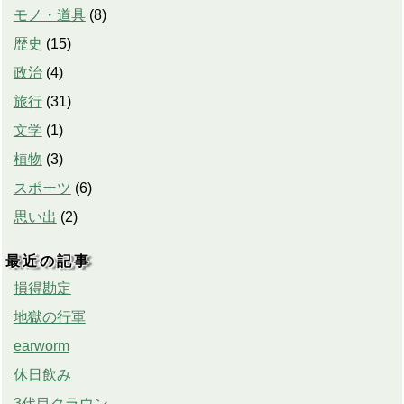
モノ・道具
(
8
)
歴史
(
15
)
政治
(
4
)
旅行
(
31
)
文学
(
1
)
植物
(
3
)
スポーツ
(
6
)
思い出
(
2
)
最近の記事
損得勘定
地獄の行軍
earworm
休日飲み
3代目クラウン