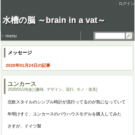
ログイン
水槽の脳 ～brain in a vat～
menu
最近の記事
最近のコメント
タグ
損得勘定
地獄の行軍
earworm
休日飲み
3代目クラウン
謹賀新年 system admin
健康・病気 (106)
仕事 (35)
職場 (21)
意見 (9)
食 (59)
時事 (37)
交通 (14)
地域 (62)
映画 (23)
音楽 (35)
趣味 (36)
書籍 (4)
宇宙 (8)
家族 (45)
文化 (69)
その他 (20)
デザイン (8)
流行 (7)
住 (6)
レトロ (27)
技術 (22)
言葉 (9)
季節 (19)
行事 (20)
生活 (39)
天気・気象 (12)
酒 (14)
精神 (46)
自然 (8)
モノ・道具 (8)
歴史 (15)
政治 (4)
旅行 (31)
文学 (1)
植物 (3)
スポーツ (6)
思い出 (2)
メッセージ
2020年01月24日の記事
ユンカース
2020
/
01
/
24
(金)
趣味
デザイン
流行
モノ・道具
北欧スタイルのシンプル時計が流行ってるのが気になっていて
年明けすぐ、ユンカースのバウハウスモデルを購入してみた
さすが、ドイツ製