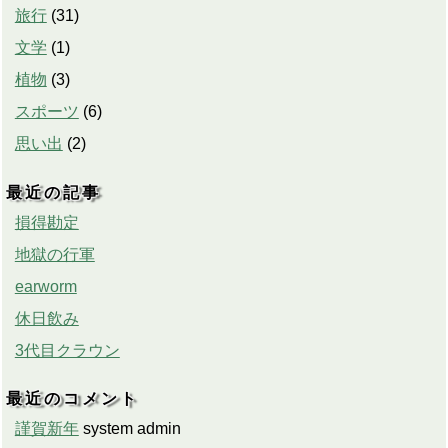
旅行
(
31
)
文学
(
1
)
植物
(
3
)
スポーツ
(
6
)
思い出
(
2
)
最近の記事
損得勘定
地獄の行軍
earworm
休日飲み
3代目クラウン
最近のコメント
謹賀新年
system admin