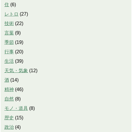
住
(
6
)
レトロ
(
27
)
技術
(
22
)
言葉
(
9
)
季節
(
19
)
行事
(
20
)
生活
(
39
)
天気・気象
(
12
)
酒
(
14
)
精神
(
46
)
自然
(
8
)
モノ・道具
(
8
)
歴史
(
15
)
政治
(
4
)