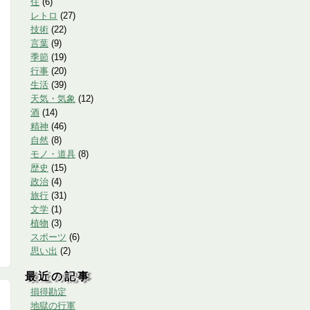
住
(
6
)
レトロ
(
27
)
技術
(
22
)
言葉
(
9
)
季節
(
19
)
行事
(
20
)
生活
(
39
)
天気・気象
(
12
)
酒
(
14
)
精神
(
46
)
自然
(
8
)
モノ・道具
(
8
)
歴史
(
15
)
政治
(
4
)
旅行
(
31
)
文学
(
1
)
植物
(
3
)
スポーツ
(
6
)
思い出
(
2
)
最近の記事
損得勘定
地獄の行軍