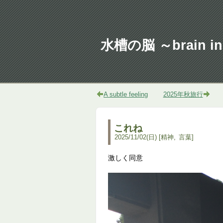
水槽の脳 ～brain in 
A subtle feeling
2025年秋旅行
これね
2025
/
11
/
02
(日)
精神
言葉
激しく同意