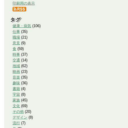
印刷用の表示
タグ
健康・病気
(
106
)
仕事
(
35
)
職場
(
21
)
意見
(
9
)
食
(
59
)
時事
(
37
)
交通
(
14
)
地域
(
62
)
映画
(
23
)
音楽
(
35
)
趣味
(
36
)
書籍
(
4
)
宇宙
(
8
)
家族
(
45
)
文化
(
69
)
その他
(
20
)
デザイン
(
8
)
流行
(
7
)