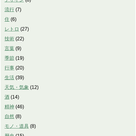
流行
(
7
)
住
(
6
)
レトロ
(
27
)
技術
(
22
)
言葉
(
9
)
季節
(
19
)
行事
(
20
)
生活
(
39
)
天気・気象
(
12
)
酒
(
14
)
精神
(
46
)
自然
(
8
)
モノ・道具
(
8
)
歴史
(
15
)