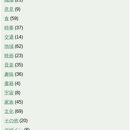
意見
(
9
)
食
(
59
)
時事
(
37
)
交通
(
14
)
地域
(
62
)
映画
(
23
)
音楽
(
35
)
趣味
(
36
)
書籍
(
4
)
宇宙
(
8
)
家族
(
45
)
文化
(
69
)
その他
(
20
)
デザイン
(
8
)