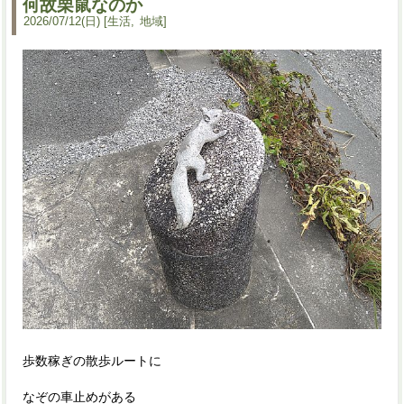
何故栗鼠なのか
2026
/
07
/
12
(日)
生活
地域
歩数稼ぎの散歩ルートに
なぞの車止めがある