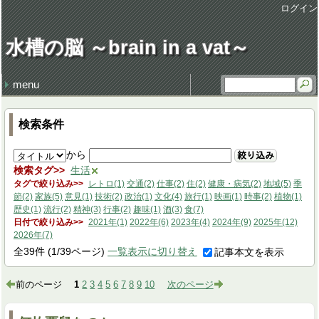
ログイン
水槽の脳 ～brain in a vat～
menu
最近の記事
最近のコメント
タグ
損得勘定
地獄の行軍
earworm
休日飲み
3代目クラウン
謹賀新年 system admin
健康・病気 (106)
仕事 (35)
職場 (21)
意見 (9)
食 (59)
時事 (37)
交通 (14)
地域 (62)
映画 (23)
音楽 (35)
趣味 (36)
書籍 (4)
宇宙 (8)
家族 (45)
文化 (69)
その他 (20)
デザイン (8)
流行 (7)
住 (6)
レトロ (27)
技術 (22)
言葉 (9)
季節 (19)
行事 (20)
生活 (39)
天気・気象 (12)
酒 (14)
精神 (46)
自然 (8)
モノ・道具 (8)
歴史 (15)
政治 (4)
旅行 (31)
文学 (1)
植物 (3)
スポーツ (6)
思い出 (2)
検索条件
から
絞り込み
検索タグ
生活
タグで絞り込み
レトロ(1)
交通(2)
仕事(2)
住(2)
健康・病気(2)
地域(5)
季
節(2)
家族(5)
意見(1)
技術(2)
政治(1)
文化(4)
旅行(1)
映画(1)
時事(2)
植物(1)
歴史(1)
流行(2)
精神(3)
行事(2)
趣味(1)
酒(3)
食(7)
日付で絞り込み
2021年(1)
2022年(6)
2023年(4)
2024年(9)
2025年(12)
2026年(7)
全
39
件
(1/39ページ)
一覧表示に切り替え
記事本文を表示
前のページ
1
2
3
4
5
6
7
8
9
10
次のページ