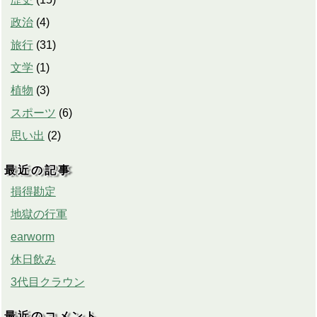
政治
(
4
)
旅行
(
31
)
文学
(
1
)
植物
(
3
)
スポーツ
(
6
)
思い出
(
2
)
最近の記事
損得勘定
地獄の行軍
earworm
休日飲み
3代目クラウン
最近のコメント