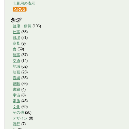
印刷用の表示
タグ
健康・病気
(
106
)
仕事
(
35
)
職場
(
21
)
意見
(
9
)
食
(
59
)
時事
(
37
)
交通
(
14
)
地域
(
62
)
映画
(
23
)
音楽
(
35
)
趣味
(
36
)
書籍
(
4
)
宇宙
(
8
)
家族
(
45
)
文化
(
69
)
その他
(
20
)
デザイン
(
8
)
流行
(
7
)