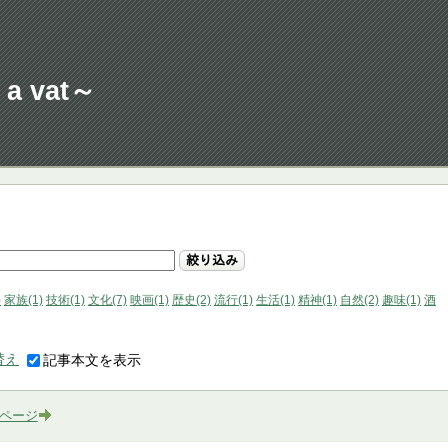
a vat～
絞り込み
)
家族(1)
技術(1)
文化(7)
映画(1)
歴史(2)
流行(1)
生活(1)
精神(1)
自然(2)
趣味(1)
酒
替え
記事本文を表示
ページ