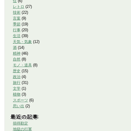
住
(
6
)
レトロ
(
27
)
技術
(
22
)
言葉
(
9
)
季節
(
19
)
行事
(
20
)
生活
(
39
)
天気・気象
(
12
)
酒
(
14
)
精神
(
46
)
自然
(
8
)
モノ・道具
(
8
)
歴史
(
15
)
政治
(
4
)
旅行
(
31
)
文学
(
1
)
植物
(
3
)
スポーツ
(
6
)
思い出
(
2
)
最近の記事
損得勘定
地獄の行軍