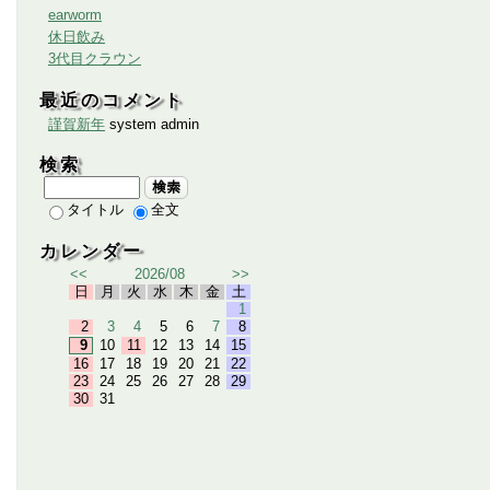
earworm
休日飲み
3代目クラウン
最近のコメント
謹賀新年
system admin
検索
検索
タイトル
全文
カレンダー
<<
2026/08
>>
日
月
火
水
木
金
土
1
2
3
4
5
6
7
8
9
10
11
12
13
14
15
16
17
18
19
20
21
22
23
24
25
26
27
28
29
30
31