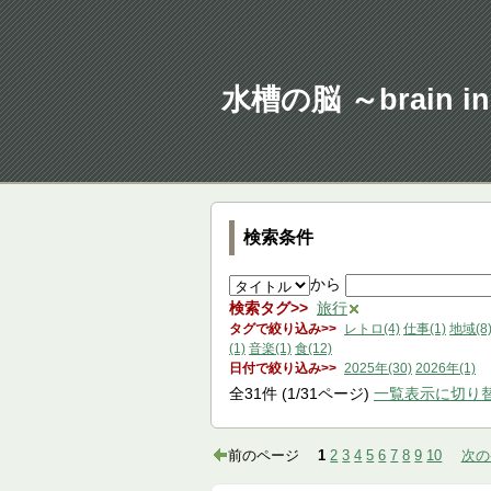
水槽の脳 ～brain in 
検索条件
から
検索タグ
旅行
タグで絞り込み
レトロ(4)
仕事(1)
地域(8
(1)
音楽(1)
食(12)
日付で絞り込み
2025年(30)
2026年(1)
全
31
件
(1/31ページ)
一覧表示に切り
前のページ
1
2
3
4
5
6
7
8
9
10
次の