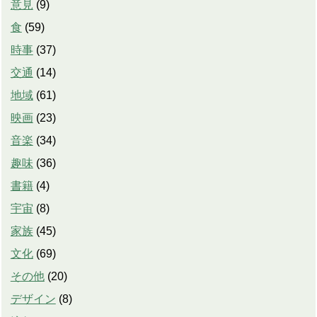
意見
(
9
)
食
(
59
)
時事
(
37
)
交通
(
14
)
地域
(
61
)
映画
(
23
)
音楽
(
34
)
趣味
(
36
)
書籍
(
4
)
宇宙
(
8
)
家族
(
45
)
文化
(
69
)
その他
(
20
)
デザイン
(
8
)