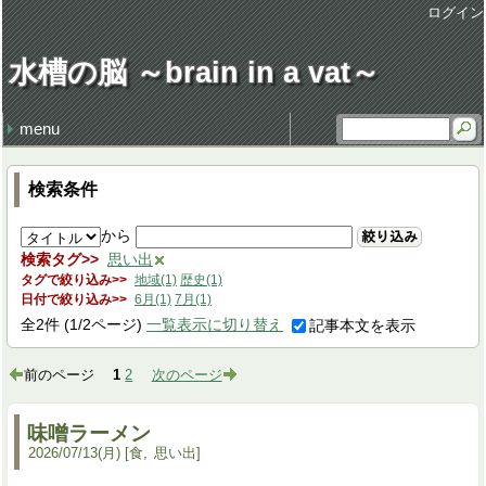
ログイン
水槽の脳 ～brain in a vat～
menu
最近の記事
最近のコメント
タグ
地獄の行軍
休日飲み
3代目クラウン
Sadness
味噌ラーメン
謹賀新年 system admin
健康・病気 (106)
仕事 (35)
職場 (21)
意見 (9)
食 (59)
時事 (37)
交通 (14)
地域 (61)
映画 (23)
音楽 (34)
趣味 (36)
書籍 (4)
宇宙 (8)
家族 (45)
文化 (69)
その他 (20)
デザイン (8)
流行 (7)
住 (6)
レトロ (27)
技術 (22)
言葉 (9)
季節 (19)
行事 (20)
生活 (39)
天気・気象 (11)
酒 (14)
精神 (46)
自然 (8)
モノ・道具 (8)
歴史 (14)
政治 (4)
旅行 (31)
文学 (1)
植物 (3)
スポーツ (6)
思い出 (2)
検索条件
から
絞り込み
検索タグ
思い出
タグで絞り込み
地域(1)
歴史(1)
日付で絞り込み
6月(1)
7月(1)
全
2
件
(1/2ページ)
一覧表示に切り替え
記事本文を表示
前のページ
1
2
次のページ
味噌ラーメン
2026
/
07
/
13
(月)
食
思い出