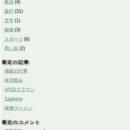
政治
(
4
)
旅行
(
31
)
文学
(
1
)
植物
(
3
)
スポーツ
(
6
)
思い出
(
2
)
最近の記事
地獄の行軍
休日飲み
3代目クラウン
Sadness
味噌ラーメン
最近のコメント