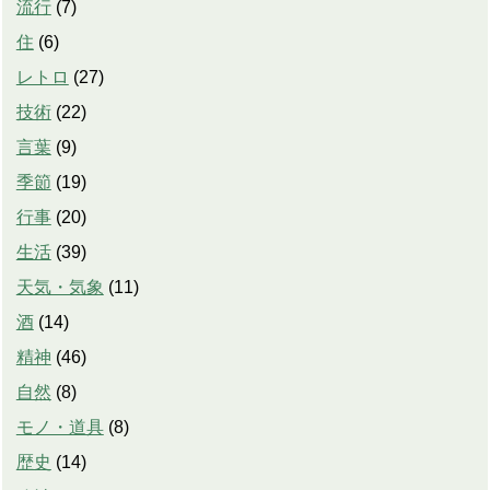
流行
(
7
)
住
(
6
)
レトロ
(
27
)
技術
(
22
)
言葉
(
9
)
季節
(
19
)
行事
(
20
)
生活
(
39
)
天気・気象
(
11
)
酒
(
14
)
精神
(
46
)
自然
(
8
)
モノ・道具
(
8
)
歴史
(
14
)